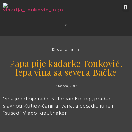
Drugi o nama
Papa pije kadarke Tonković,
lepa vina sa severa Bačke
7 марта, 2017
Vina je od nje radio Koloman Enjingi, praded
slavnog Kutjev-čanina Ivana, a posadio ju je i
“sused” Vlado Krauthaker.