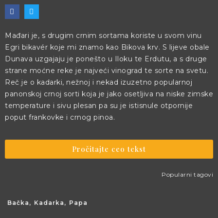
Mađari je, s drugim crnim sortama koriste u svom vinu
Egri bikavér koje mi znamo kao Bikova krv. S lijeve obale
Dunava uzgajaju je ponešto u Iloku te Erdutu, a s druge
strane moćne reke je najveći vinograd te sorte na svetu.
Reč je o kadarki, nežnoj i nekad izuzetno popularnoj
panonskoj crnoj sorti koja je jako osetljiva na niske zimske
temperature i sivu plesan pa su je istisnule otpornije
poput frankovke i crnog pinoa.
Pročitajte ceo tekst
Popularni tagovi
Bačka
,
Kadarka
,
Papa