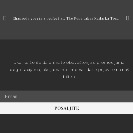
Rhapsody 2013 is a perfect shot of the Croatian winery Tonković from Subotica.
The Pope takes Kadarka Tonković, beautiful wines from the north of Bačka.
Ukoliko želite da primate obaveštenja o promocijama,
degustacijama, akcijama molimo Vas da se prijavite na naš
bilten.
POŠALJITE