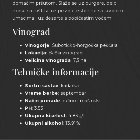
domaćim pršutom. Slaže se uz burgere, belo
meso sa roštilja, uz pizze i testenine sa crvenim
umacima i uz deserte s bobičastim voćem.
Vinograd
Vinogorje
: Subotičko-horgoška peščara
Lokacija
: Bački vinogradi
Veličina vinograda
: 7,5 ha
Tehničke informacije
Sortni sastav
: kadarka
Vreme berbe
: septembar
Način prerade
: ručno i mašinski
PH
: 3.53
Ukupna kiselost
: 4.83g/l
Ukupni alkohol
: 13.91%