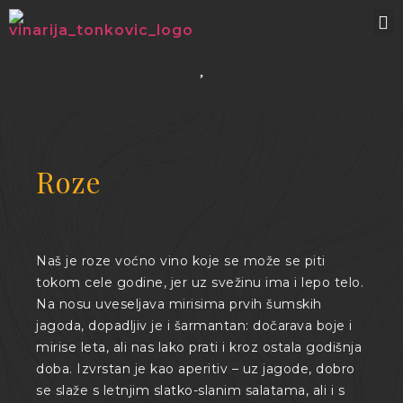
Roze
Naš je roze voćno vino koje se može se piti
tokom cele godine, jer uz svežinu ima i lepo telo.
Na nosu uveseljava mirisima prvih šumskih
jagoda, dopadljiv je i šarmantan: dočarava boje i
mirise leta, ali nas lako prati i kroz ostala godišnja
doba. Izvrstan je kao aperitiv – uz jagode, dobro
se slaže s letnjim slatko-slanim salatama, ali i s