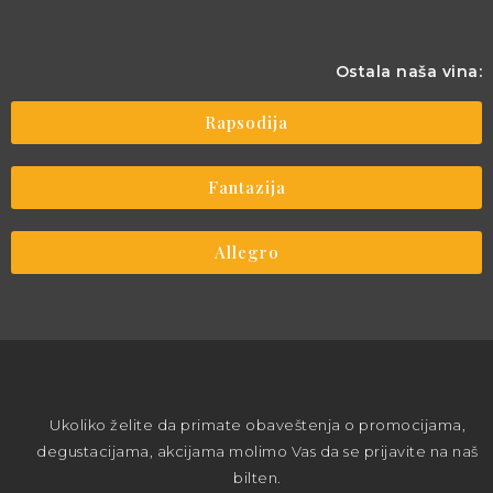
Ostala naša vina:
Rapsodija
Fantazija
Allegro
Ukoliko želite da primate obaveštenja o promocijama,
degustacijama, akcijama molimo Vas da se prijavite na naš
bilten.