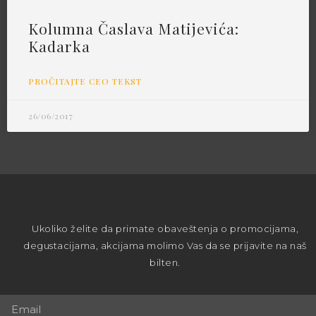
Kolumna Časlava Matijevića:
Kadarka
PROČITAJTE CEO TEKST
26/06/2017
Ukoliko želite da primate obaveštenja o promocijama,
degustacijama, akcijama molimo Vas da se prijavite na naš
bilten.